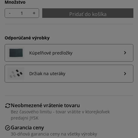
Množstvo
-
+
Pridať do košíka
Odporúčané výrobky
Kúpeľňové predložky
Držiak na uteráky
Prispôsobujeme váš zážitok
Neobmezené vrátenie tovaru
Bez časového limitu - tovar vrátite v ktorejkoľvek
predajni JYSK
V JYSKu používame súbory cookie a mobilné
Garancia ceny
identifikátory, aby sme vám zabezpečili dobrú
30-dňová garancia ceny na všetky výrobky
skúsenosť počas návštevy našej webovej stránky.