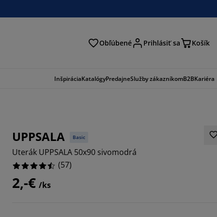
Obľúbené
Prihlásiť sa
Košík
ať
Inšpirácia
Katalógy
Predajne
Služby zákazníkom
B2B
Kariéra
UPPSALA
Basic
Uterák UPPSALA 50x90 sivomodrá
(
57
)
2,-€
/ks
9122%
8245%