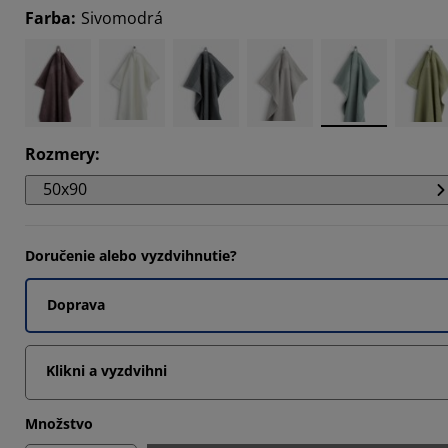
Farba
:
Sivomodrá
5964%
4561%
Rozmery
:
50x90
Doručenie alebo vyzdvihnutie?
Doprava
Klikni a vyzdvihni
Množstvo