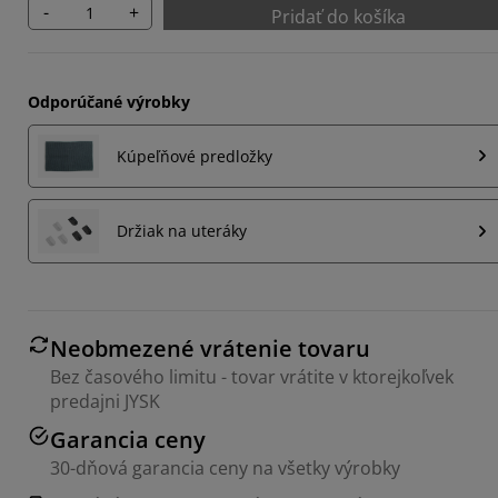
-
+
Pridať do košíka
Odporúčané výrobky
Kúpeľňové predložky
Držiak na uteráky
Neobmezené vrátenie tovaru
Bez časového limitu - tovar vrátite v ktorejkoľvek
predajni JYSK
Garancia ceny
30-dňová garancia ceny na všetky výrobky