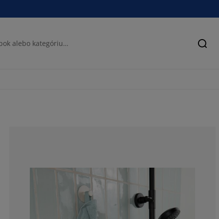
Hľad
70.1754385964
14.03508771929