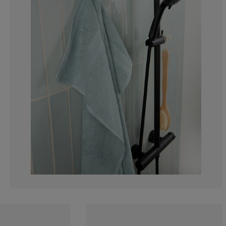
12.28070175438
3.50877192982
0%