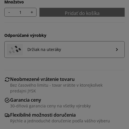
Množstvo
-
+
Pridať do košíka
Odporúčané výrobky
Držiak na uteráky
Neobmezené vrátenie tovaru
Bez časového limitu - tovar vrátite v ktorejkoľvek
Prispôsobujeme váš zážitok
predajni JYSK
Garancia ceny
30-dňová garancia ceny na všetky výrobky
V JYSKu používame súbory cookie a mobilné
identifikátory, aby sme vám zabezpečili dobrú
Flexibilné možnosti doručenia
skúsenosť počas návštevy našej webovej stránky.
Rýchle a jednoduché doručenie podľa vášho výberu
Súbory cookie zhromažďujú informácie o vás s cieľom