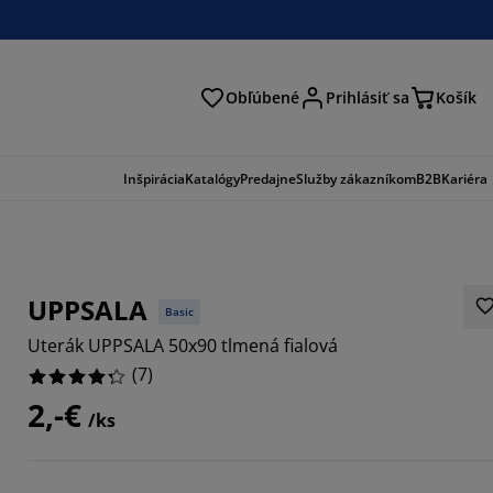
Obľúbené
Prihlásiť sa
Košík
ať
Inšpirácia
Katalógy
Predajne
Služby zákazníkom
B2B
Kariéra
UPPSALA
Basic
Uterák UPPSALA 50x90 tlmená fialová
(
7
)
2,-€
/ks
5714%
2857%