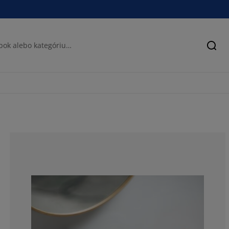
Hľad
57.1428571428
28.5714285714