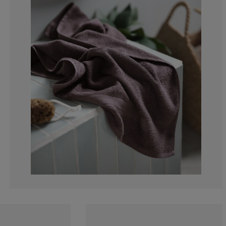
0%
14.2857142857
0%