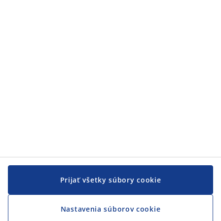
Zákaznícky servis
Zákaznícky servis
JYSK
JYSK
CENTRÁLA
Sledovať JYSK