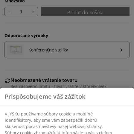
Množstvo
-
+
Pridať do košíka
Odporúčané výrobky
Konferenčné stolíky
Neobmezené vrátenie tovaru
Bez časového limitu - tovar vrátite v ktorejkoľvek
predajni JYSK
Garancia ceny
30-dňová garancia ceny na všetky výrobky
Flexibilné možnosti doručenia
Rýchle a jednoduché doručenie podľa vášho výberu