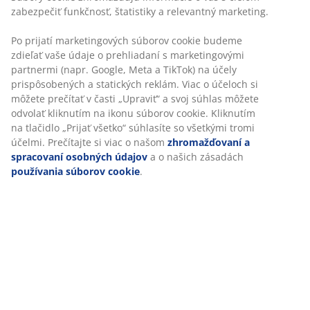
2-miestna pohovka a poťah. Sedadlo s taštičkovými
pružinami a penová výplň. Operadlo s penovou
výplňou. Nohy z masívneho dreva. Š154 x V85 x H84 cm
SKU: 3600408
Návod na montáž
Špecifikácie
Hodnotenia
(
224
)
Prispôsobujeme váš zážitok
Doprava