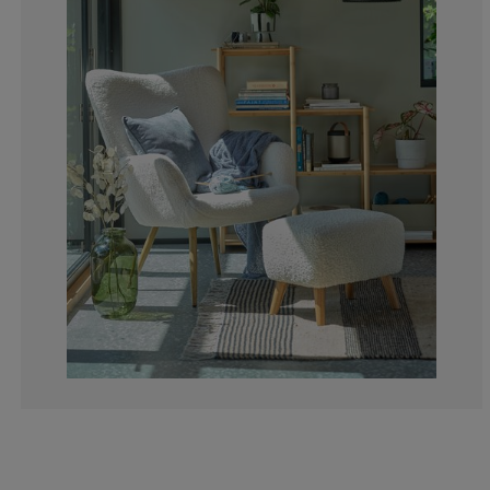
1.449275362318
2.173913043478
0.724637681159