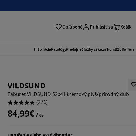
Obľúbené
Prihlásiť sa
Košík
ať
Inšpirácia
Katalógy
Predajne
Služby zákazníkom
B2B
Kariéra
VILDSUND
Taburet VILDSUND 52x41 krémový plyš/prírodný dub
(
276
)
84,99€
/ks
189%
1594%
Doručenie alebo vyzdvihnutie?