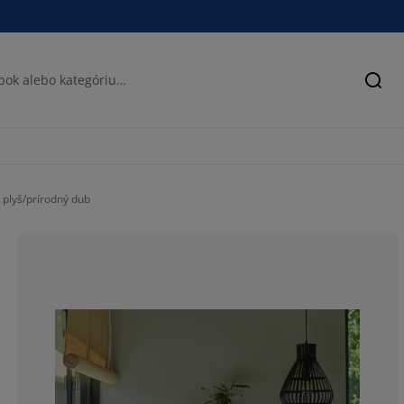
Hľad
plyš/prírodný dub
85.14492753623
10.50724637681