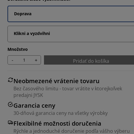
8406%
Doprava
2608%
4203%
Klikni a vyzdvihni
Množstvo
-
+
Pridať do košíka
Neobmezené vrátenie tovaru
Bez časového limitu - tovar vrátite v ktorejkoľvek
predajni JYSK
Garancia ceny
30-dňová garancia ceny na všetky výrobky
Flexibilné možnosti doručenia
Rýchle a jednoduché doručenie podľa vášho výberu