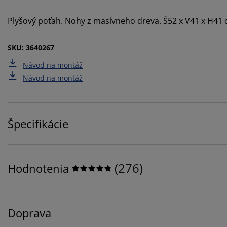
Plyšový poťah. Nohy z masívneho dreva. Š52 x V41 x H41
SKU: 3640267
Návod na montáž
Návod na montáž
Špecifikácie
(
276
)
Hodnotenia
Doprava