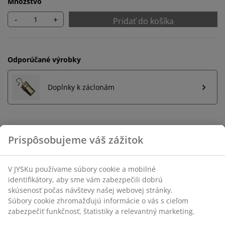
Množstvo
-
+
Pridať do košíka
Odporúčané výrobky
Doplnky k záclonám
Neobmezené vrátenie tovaru
Bez časového limitu - tovar vrátite v ktorejkoľvek
predajni JYSK
Garancia ceny
30-dňová garancia ceny na všetky výrobky
Flexibilné možnosti doručenia
Rýchle a jednoduché doručenie podľa vášho výberu