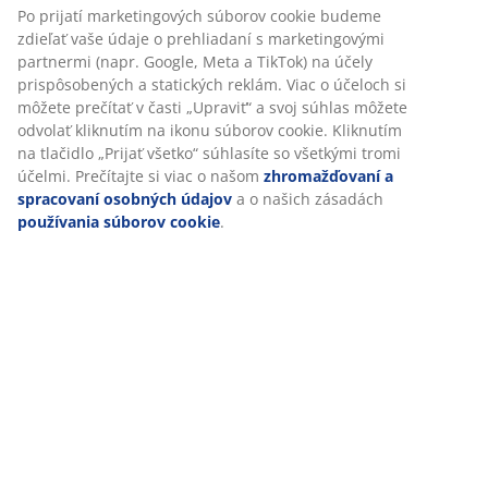
Prispôsobujeme váš zážitok
SKU: 5219900
V JYSKu používame súbory cookie a mobilné identifikátory, aby
sme vám zabezpečili dobrú skúsenosť počas návštevy našej
Špecifikácie
webovej stránky. Súbory cookie zhromažďujú informácie o vás s
cieľom zabezpečiť funkčnosť, štatistiky a relevantný marketing.
Po prijatí marketingových súborov cookie budeme zdieľať vaše
Hodnotenia
údaje o prehliadaní s marketingovými partnermi (napr. Google,
(
56
)
Meta a TikTok) na účely prispôsobených a statických reklám. Via
o účeloch si môžete prečítať v časti „Upraviť“ a svoj súhlas
môžete odvolať kliknutím na ikonu súborov cookie. Kliknutím na
tlačidlo „Prijať všetko“ súhlasíte so všetkými tromi účelmi.
Doprava
Prečítajte si viac o našom
zhromažďovaní a spracovaní
osobných údajov
a o našich zásadách
používania súborov
cookie
.