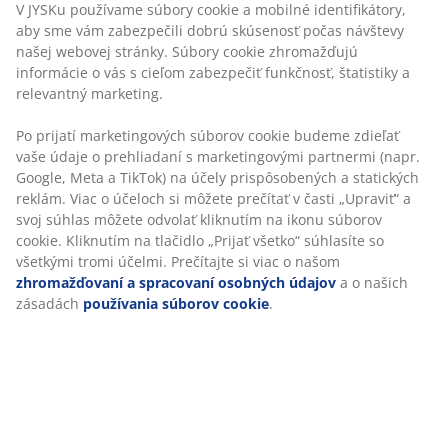
Po prijatí marketingových súborov cookie budeme
zdieľať vaše údaje o prehliadaní s marketingovými
partnermi (napr. Google, Meta a TikTok) na účely
SKU: 5220100
prispôsobených a statických reklám. Viac o účeloch si
môžete prečítať v časti „Upraviť“ a svoj súhlas môžete
odvolať kliknutím na ikonu súborov cookie. Kliknutím
na tlačidlo „Prijať všetko“ súhlasíte so všetkými tromi
Špecifikácie
účelmi. Prečítajte si viac o našom
zhromažďovaní a
spracovaní osobných údajov
a o našich zásadách
používania súborov cookie
.
Hodnotenia
(
53
)
Doprava