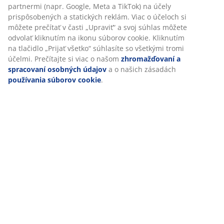
Špecifikácie
partnermi (napr. Google, Meta a TikTok) na účely
prispôsobených a statických reklám. Viac o účeloch si
môžete prečítať v časti „Upraviť“ a svoj súhlas môžete
odvolať kliknutím na ikonu súborov cookie. Kliknutím
Hodnotenia
na tlačidlo „Prijať všetko“ súhlasíte so všetkými tromi
(
10
)
účelmi. Prečítajte si viac o našom
zhromažďovaní a
spracovaní osobných údajov
a o našich zásadách
používania súborov cookie
.
Doprava