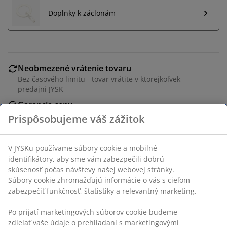
Doplnky k záclonám
Neobmezené vrátenie tovaru
Bez časového limitu - tovar vrátite v ktorejkoľvek
predajni JYSK
Garancia ceny
30-dňová garancia ceny na všetky výrobky
Prispôsobujeme váš zážitok
Flexibilné možnosti doručenia
Rýchle a jednoduché doručenie podľa vášho výberu
V JYSKu používame súbory cookie a mobilné
identifikátory, aby sme vám zabezpečili dobrú
skúsenosť počas návštevy našej webovej stránky.
Súbory cookie zhromažďujú informácie o vás s cieľom
SKU: 5230000
zabezpečiť funkčnosť, štatistiky a relevantný marketing.
Po prijatí marketingových súborov cookie budeme
zdieľať vaše údaje o prehliadaní s marketingovými