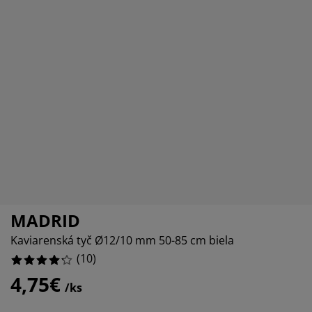
držba nábytku
onkajšie osvetlenie
lachty
osteľové rámy
svetlenie
emping
atníkové skrine
áľandy s úložným priestorom
omácnosť
ábytok do spálne
ošty
etská izba
etské matrace
ranie
etské postele
MADRID
Kaviarenská tyč Ø12/10 mm 50-85 cm biela
(
10
)
4,75€
/ks