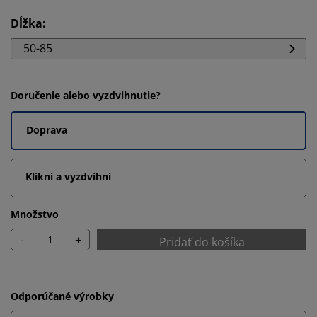
Dĺžka
:
50-85
Doručenie alebo vyzdvihnutie?
Doprava
Klikni a vyzdvihni
Množstvo
-
+
Pridať do košíka
Odporúčané výrobky