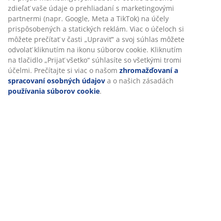
Hodnotenia
(
3
)
O značke
Doprava
Prispôsobujeme váš zážitok
V JYSKu používame súbory cookie a mobilné identifikátory, aby
zabezpečili dobrú skúsenosť počas návštevy našej webovej strá