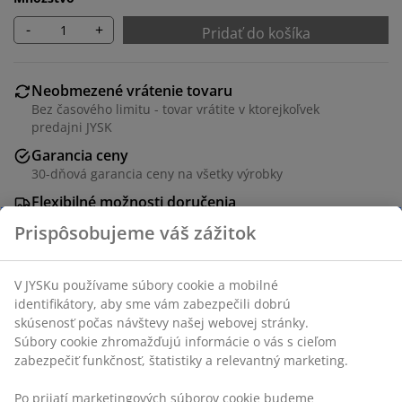
-
+
Pridať do košíka
Neobmezené vrátenie tovaru
Bez časového limitu - tovar vrátite v ktorejkoľvek
predajni JYSK
Garancia ceny
30-dňová garancia ceny na všetky výrobky
Flexibilné možnosti doručenia
Rýchle a jednoduché doručenie podľa vášho výberu
SKU: 1848072
Špecifikácie