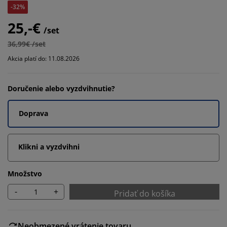
-32%
25,-€
/set
36,99€ /set
Akcia platí do: 11.08.2026
Doručenie alebo vyzdvihnutie?
Doprava
Klikni a vyzdvihni
Množstvo
-
+
Pridať do košíka
Neobmezené vrátenie tovaru