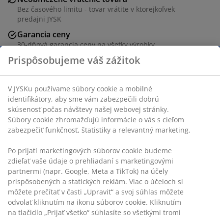
Bez časového limitu - tovar vrátite v ktorejkoľvek
predajni JYSK
Garancia ceny
30-dňová garancia ceny na všetky výrobky
Flexibilné možnosti doručenia
Rýchle a jednoduché doručenie podľa vášho výberu
Prispôsobujeme váš zážitok
SKU: 7392870
V JYSKu používame súbory cookie a mobilné
identifikátory, aby sme vám zabezpečili dobrú skúsenosť
počas návštevy našej webovej stránky. Súbory cookie
zhromažďujú informácie o vás s cieľom zabezpečiť
Špecifikácie
funkčnosť, štatistiky a relevantný marketing.
Po prijatí marketingových súborov cookie budeme zdieľať
vaše údaje o prehliadaní s marketingovými partnermi
Hodnotenia
(napr. Google, Meta a TikTok) na účely prispôsobených a
statických reklám. Viac o účeloch si môžete prečítať v
(
1
)
časti „Upraviť“ a svoj súhlas môžete odvolať kliknutím na