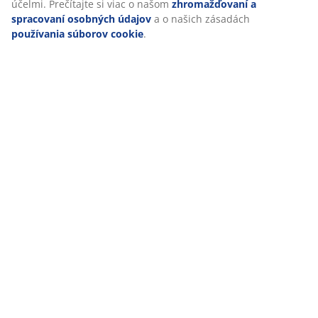
ikonu súborov cookie. Kliknutím na tlačidlo „Prijať všetko“
súhlasíte so všetkými tromi účelmi. Prečítajte si viac o
O značke
našom
zhromažďovaní a spracovaní osobných údajov
a
o našich zásadách
používania súborov cookie
.
Doprava