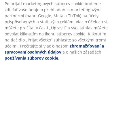
Po prijatí marketingových súborov cookie budeme
Špecifikácie
zdieľať vaše údaje o prehliadaní s marketingovými
partnermi (napr. Google, Meta a TikTok) na účely
prispôsobených a statických reklám. Viac o účeloch si
môžete prečítať v časti „Upraviť“ a svoj súhlas môžete
Hodnotenia
odvolať kliknutím na ikonu súborov cookie. Kliknutím
na tlačidlo „Prijať všetko“ súhlasíte so všetkými tromi
(
0
)
účelmi. Prečítajte si viac o našom
zhromažďovaní a
spracovaní osobných údajov
a o našich zásadách
používania súborov cookie
.
O značke
Doprava