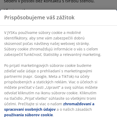
sedení v posteli bez kontaktu s tvrdou stenou.
Vlastnosti
Prispôsobujeme váš zážitok
Rozmery:
Š160 × V115 × H6 cm
Montáž:
Umiestnite na podlahu a oprite o stenu
V JYSKu používame súbory cookie a mobilné
identifikátory, aby sme vám zabezpečili dobrú
Farba:
sivá-23
skúsenosť počas návštevy našej webovej stránky.
Súbory cookie zhromažďujú informácie o vás s cieľom
OEKO-TEX® STANDARD 100:
Testované na
zabezpečiť funkčnosť, štatistiky a relevantný marketing.
škodlivé látky
FSC® Mix:
Drevo a lesné materiály v tomto
Po prijatí marketingových súborov cookie budeme
výrobku pochádzajú z FSC®-certifikovaných,
zdieľať vaše údaje o prehliadaní s marketingovými
recyklovaných alebo iných kontrolovaných
partnermi (napr. Google, Meta a TikTok) na účely
zdrojov
prispôsobených a statických reklám. Viac o účeloch si
môžete prečítať v časti „Upraviť“ a svoj súhlas môžete
Montáž
odvolať kliknutím na ikonu súborov cookie. Kliknutím
Toto čelo postele je určené na priame umiestnenie na
na tlačidlo „Prijať všetko“ súhlasíte so všetkými tromi
podlahu a pre bezpečnú montáž musí byť opreté o
účelmi. Prečítajte si viac o našom
zhromažďovaní a
stenu.
spracovaní osobných údajov
a o našich zásadách
používania súborov cookie
.