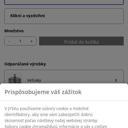
Klikni a vyzdvihni
Množstvo
-
+
Pridať do košíka
Odporúčané výrobky
Vešiaky
Prispôsobujeme váš zážitok
V JYSKu používame súbory cookie a mobilné
Neobmezené vrátenie tovaru
identifikátory, aby sme vám zabezpečili dobrú
Bez časového limitu - tovar vrátite v ktorejkoľvek
skúsenosť počas návštevy našej webovej stránky.
predajni JYSK
Súbory cookie zhromažďujú informácie o vás s cieľom