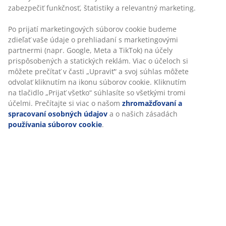
Garancia ceny
zabezpečiť funkčnosť, štatistiky a relevantný marketing.
30-dňová garancia ceny na všetky výrobky
Po prijatí marketingových súborov cookie budeme
Flexibilné možnosti doručenia
zdieľať vaše údaje o prehliadaní s marketingovými
Rýchle a jednoduché doručenie podľa vášho výberu
partnermi (napr. Google, Meta a TikTok) na účely
prispôsobených a statických reklám. Viac o účeloch si
môžete prečítať v časti „Upraviť“ a svoj súhlas môžete
odvolať kliknutím na ikonu súborov cookie. Kliknutím
SKU: 3630131
na tlačidlo „Prijať všetko“ súhlasíte so všetkými tromi
Návod na montáž
účelmi. Prečítajte si viac o našom
zhromažďovaní a
spracovaní osobných údajov
a o našich zásadách
používania súborov cookie
.
Špecifikácie
Hodnotenia
(
16
)