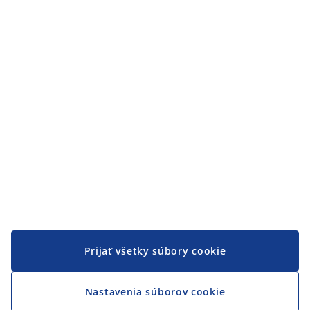
Zákaznícky servis
Zákaznícky servis
JYSK
JYSK
CENTRÁLA
Sledovať JYSK
Prijať všetky súbory cookie
Nastavenia súborov cookie