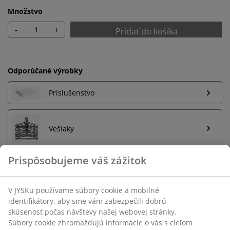
Množstvo
-
+
Pridať do košíka
Odporúčané výrobky
Príslušenstvo
Vešiaky
Prispôsobujeme váš zážitok
Neobmezené vrátenie tovaru
V JYSKu používame súbory cookie a mobilné
Bez časového limitu - tovar vrátite v ktorejkoľvek
identifikátory, aby sme vám zabezpečili dobrú
predajni JYSK
skúsenosť počas návštevy našej webovej stránky.
Garancia ceny
Súbory cookie zhromažďujú informácie o vás s cieľom