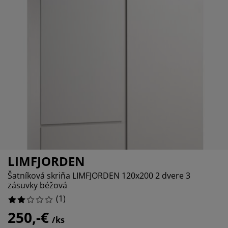
držba nábytku
onkajšie osvetlenie
lachty
osteľové rámy
svetlenie
emping
atníkové skrine
áľandy s úložným priestorom
omácnosť
ábytok do spálne
ošty
etská izba
etské matrace
ranie
etské postele
LIMFJORDEN
Šatníková skriňa LIMFJORDEN 120x200 2 dvere 3
zásuvky béžová
(
1
)
250,-€
/ks