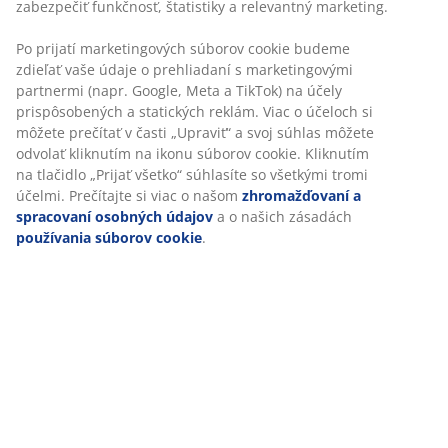
30-dňová garancia ceny na všetky výrobky
zabezpečiť funkčnosť, štatistiky a relevantný marketing.
Flexibilné možnosti doručenia
Po prijatí marketingových súborov cookie budeme
Rýchle a jednoduché doručenie podľa vášho výberu
zdieľať vaše údaje o prehliadaní s marketingovými
partnermi (napr. Google, Meta a TikTok) na účely
prispôsobených a statických reklám. Viac o účeloch si
môžete prečítať v časti „Upraviť“ a svoj súhlas môžete
SKU: 3670664
odvolať kliknutím na ikonu súborov cookie. Kliknutím
Návod na montáž
na tlačidlo „Prijať všetko“ súhlasíte so všetkými tromi
účelmi. Prečítajte si viac o našom
zhromažďovaní a
spracovaní osobných údajov
a o našich zásadách
používania súborov cookie
.
Špecifikácie
Hodnotenia
(
1
)