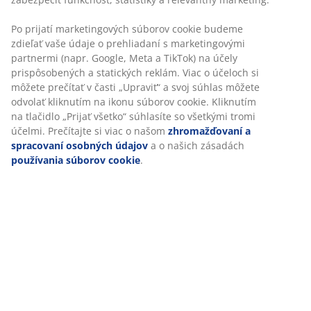
Flexibilné možnosti doručenia
Rýchle a jednoduché doručenie podľa vášho výberu
SKU: 3690491
Návod na montáž
Špecifikácie
Hodnotenia
(
11
)
Doprava