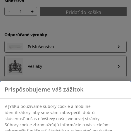
Množstvo
-
+
Pridať do košíka
Odporúčané výrobky
Príslušenstvo
Vešiaky
Neobmezené vrátenie tovaru
Bez časového limitu - tovar vrátite v ktorejkoľvek
predajni JYSK
Garancia ceny
30-dňová garancia ceny na všetky výrobky