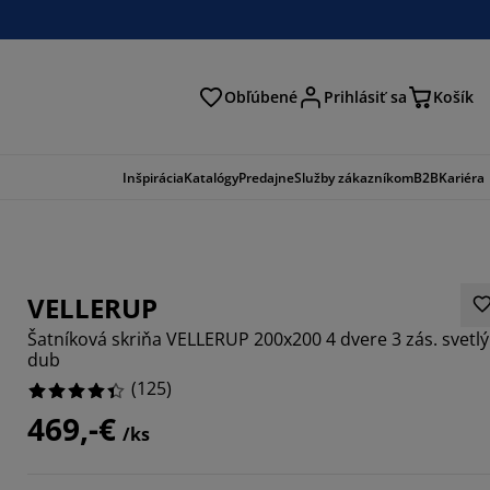
Obľúbené
Prihlásiť sa
Košík
ať
Inšpirácia
Katalógy
Predajne
Služby zákazníkom
B2B
Kariéra
VELLERUP
Šatníková skriňa VELLERUP 200x200 4 dvere 3 zás. svetlý
dub
(
125
)
469,-€
/ks