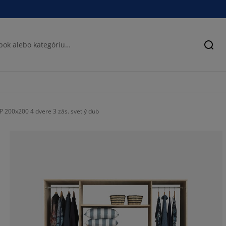
Hľad
P 200x200 4 dvere 3 zás. svetlý dub
72.8%
12.8%