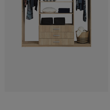
4%
6.4%
4%