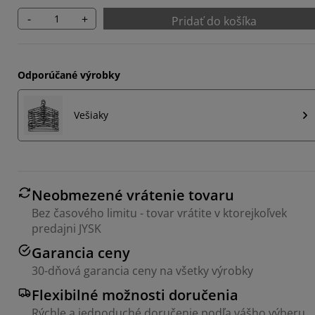
-
+
Pridať do košíka
Odporúčané výrobky
Vešiaky
Neobmezené vrátenie tovaru
Bez časového limitu - tovar vrátite v ktorejkoľvek
predajni JYSK
Garancia ceny
30-dňová garancia ceny na všetky výrobky
Flexibilné možnosti doručenia
Rýchle a jednoduché doručenie podľa vášho výberu