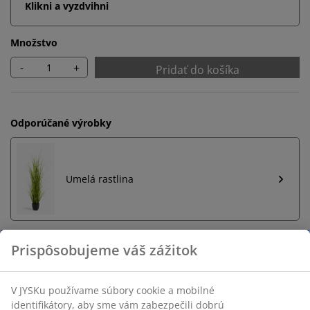
Klikni a vyzdvihni
Množstvo
-
+
Pridať do košíka
Odporúčané výrobky
Umelá rastlina
Neobmezené vrátenie tovaru
Bez časového limitu - tovar vrátite v ktorejkoľvek
predajni JYSK