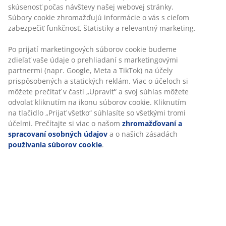
Garancia ceny
30-dňová garancia ceny na všetky výrobky
Flexibilné možnosti doručenia
Rýchle a jednoduché doručenie podľa vášho výberu
Prútený kvetináč s tkaným dizajnom z odolného,
čierneho umelého ratanu. Materiál je ľahký a
mrazuvzdorný, takže kvetináč je vhodný na vonkajšie
použitie. Drenážny otvor je možné jednoducho
vytvoriť. Š38 x D38 x V39 cm
SKU: 6426202
Špecifikácie