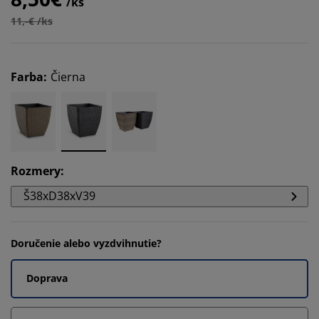
/ks
11,-€ /ks
Farba
:
Čierna
Rozmery
:
Š38xD38xV39
Doručenie alebo vyzdvihnutie?
Doprava