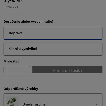
/ks
8,99€ /ks
Doručenie alebo vyzdvihnutie?
Doprava
Klikni a vyzdvihni
Množstvo
-
+
Pridať do košíka
Odporúčané výrobky
Umelá rastlina