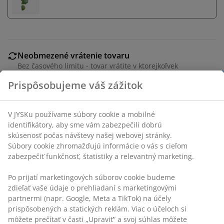
Neobmezené vrátenie tovaru
Bez časového limitu - tovar vrátite v ktorejkoľvek
predajni JYSK
Prispôsobujeme váš zážitok
Garancia ceny
30-dňová garancia ceny na všetky výrobky
V JYSKu používame súbory cookie a mobilné
Flexibilné možnosti doručenia
identifikátory, aby sme vám zabezpečili dobrú
Rýchle a jednoduché doručenie podľa vášho výberu
skúsenosť počas návštevy našej webovej stránky.
Súbory cookie zhromažďujú informácie o vás s cieľom
zabezpečiť funkčnosť, štatistiky a relevantný marketing.
Závesný kvetináč z umelého ratanu a práškovo
Po prijatí marketingových súborov cookie budeme
lakovanej ocele, dostupný v rôznych farbách. Tento
zdieľať vaše údaje o prehliadaní s marketingovými
mrazuvzdorný kvetináč je ideálny na zavesenie do
partnermi (napr. Google, Meta a TikTok) na účely
pergoly alebo pod strechu na vytvorenie zelenej a
prispôsobených a statických reklám. Viac o účeloch si
bujnej atmosféry. Ø27 x V19 cm
môžete prečítať v časti „Upraviť“ a svoj súhlas môžete