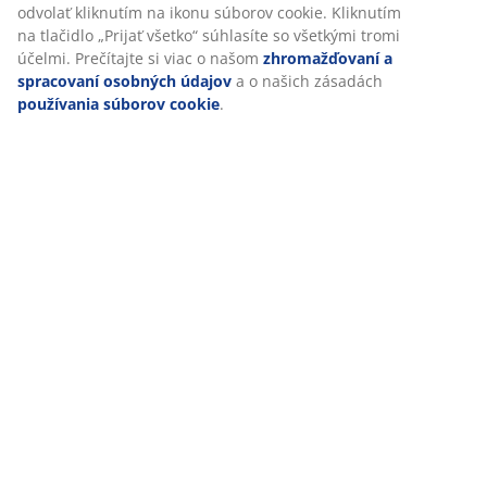
odvolať kliknutím na ikonu súborov cookie. Kliknutím
na tlačidlo „Prijať všetko“ súhlasíte so všetkými tromi
SKU: 6426019
účelmi. Prečítajte si viac o našom
zhromažďovaní a
spracovaní osobných údajov
a o našich zásadách
používania súborov cookie
.
Špecifikácie
Hodnotenia
(
5
)
Doprava