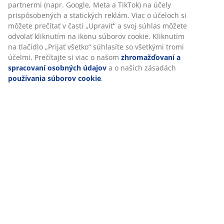
Hodnotenia
(
25
)
Prispôsobujeme váš zážitok
V JYSKu používame súbory cookie a mobilné identifikátory, aby 
Doprava
vám zabezpečili dobrú skúsenosť počas návštevy našej webovej
stránky. Súbory cookie zhromažďujú informácie o vás s cieľom
zabezpečiť funkčnosť, štatistiky a relevantný marketing.
Po prijatí marketingových súborov cookie budeme zdieľať vaše ú
o prehliadaní s marketingovými partnermi (napr. Google, Meta a
TikTok) na účely prispôsobených a statických reklám. Viac o účel
si môžete prečítať v časti „Upraviť“ a svoj súhlas môžete odvolať
kliknutím na ikonu súborov cookie. Kliknutím na tlačidlo „Prijať
všetko“ súhlasíte so všetkými tromi účelmi. Prečítajte si viac o 
zhromažďovaní a spracovaní osobných údajov
a o našich zása
používania súborov cookie
.