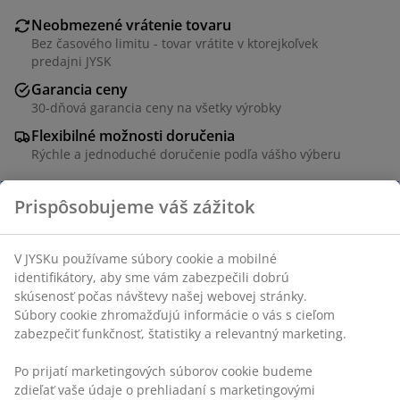
Neobmezené vrátenie tovaru
Bez časového limitu - tovar vrátite v ktorejkoľvek
predajni JYSK
Garancia ceny
30-dňová garancia ceny na všetky výrobky
Flexibilné možnosti doručenia
Rýchle a jednoduché doručenie podľa vášho výberu
Dekoračná dyha a oceľ. Š48 x D120 x V76 cm
SKU: 3650207
Návod na montáž
Špecifikácie