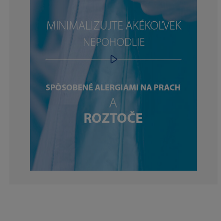
4.261363636363
5.965909090909
11.93181818181