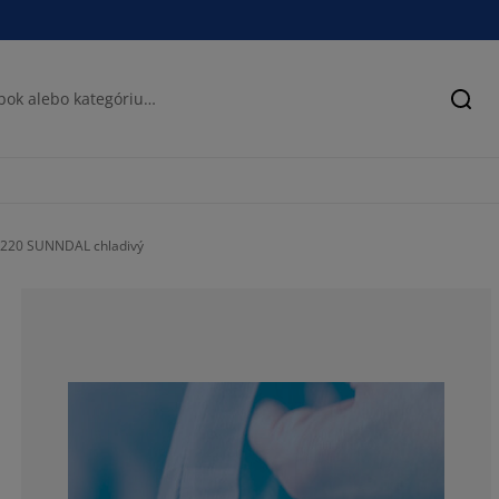
Hľad
x220 SUNNDAL chladivý
69.31818181818
8.522727272727