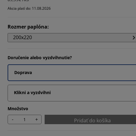
636%
Akcia platí do: 11.08.2026
091%
Rozmer paplóna
:
8182%
200x220
Doručenie alebo vyzdvihnutie?
Doprava
Klikni a vyzdvihni
Množstvo
-
+
Pridať do košíka