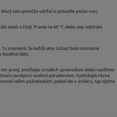
, ktorý vám pomôže udržať si pohodlie počas noci.
ále svieži a čistý. Pranie na 60 °C alebo viac odstráni
To znamená, že každá jeho súčasť bola testovaná
 škodlivé látky.
 ten pravý, prečítajte si našich sprievodcov alebo navštívte
mestnanci poskytnú osobné poradenstvo. Vyskúšajte rôzne
voval vašim požiadavkám, pokiaľ ide o izoláciu, typ výplne