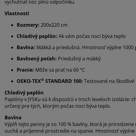
vychutnať noc plnú odpočinku.
Vlastnosti
Rozmery:
200x220 cm
Chladivý paplón:
Ak vám počas noci býva teplo
Bavlna:
Mäkká a priedušná.
Hmotnosť výplne 1000 
Bavlnený poťah:
Priedušný a mäkký
Pranie:
Môže sa prať na 60 °C
®
OEKO-TEX
STANDARD 100:
Testované na škodlivé 
Chladivý paplón
Paplóny v JYSKu sú k dispozícii v troch leveloch izolácie: c
určený pre tých, ktorým počas noci býva teplo.
Bavlna
Výplň tejto periny je zo 100 % bavlny, ktorá je prirodze
suché a príjemné prostredie na spanie. Hmotnosť výplne 