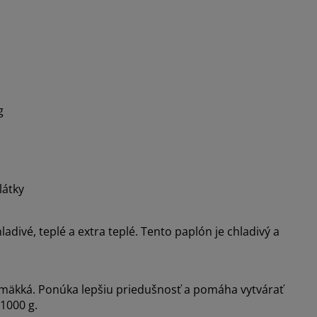
g
látky
hladivé, teplé a extra teplé. Tento paplón je chladivý a
ne mäkká. Ponúka lepšiu priedušnosť a pomáha vytvárať
1000 g.