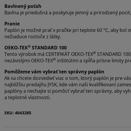
Bavlnený poťah
Bavlna je priedušná a poskytuje jemný a prirodzený pocit
Pranie
Paplón je možné prať v pračke pri teplote 60 °C, aby bol st
nežiaduce roztoče z látky.
®
OEKO-TEX
STANDARD 100
®
Tento výrobok má CERTIFIKÁT OEKO-TEX
STANDARD 100. 
®
nezávislými OEKO-TEX
inštitútmi a spĺňa prísne limity pre
Pomôžeme vám vybrať ten správny paplón
Ak sa chcete dozvedieť viac o tom, ktorý paplón je pre vás
najbližšiu predajňu JYSK, kde vám naši kvalifikovaní za
paplóny a nechajte si pomôcť vybrať ten správny, aby vyho
a teplotné vlastnosti.
SKU: 4043285