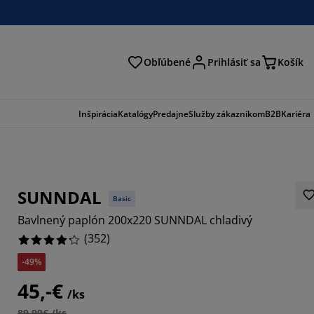
Obľúbené
Prihlásiť sa
Košík
ať
Inšpirácia
Katalógy
Predajne
Služby zákazníkom
B2B
Kariéra
SUNNDAL
Basic
Bavlnený paplón 200x220 SUNNDAL chladivý
(
352
)
-49%
183%
45,-€
/ks
272%
89,99€ /ks