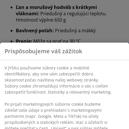
Ľan a morušový hodváb s krátkymi
vláknami:
Priedušný a regulujúci teplotu.
Hmotnosť výplne 650 g
Bavlnený poťah:
Priedušný a mäkký
Pranie:
Môže sa prať na 30 °C
®
OEKO-TEX
STANDARD 100:
Testované na
škodlivé látky
Záruka 5 rokov:
Dlhotrvajúca voľba
Chladivý paplón
Paplóny v JYSKu sú k dispozícii v troch leveloch izolácie:
chladivé, teplé a extra teplé. Tento paplón je chladivý a
určený pre tých, ktorým počas noci býva teplo.
Ľan a morušový hodváb s krátkymi vláknami
Výplň tohto paplóna je zo 60 % ľan a zo 40 % morušový
hodváb s krátkymi vláknami. Ľan je priedušný materiál,
ktorý reguluje teplotu. Morušový hodváb je