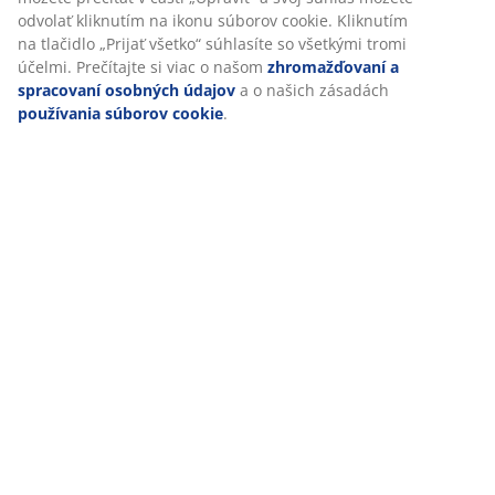
vysokokvalitný, odolný, termoregulačný a zároveň
pohlcuje vlhkosť. Spoločne pomáhajú udržiavať suché
a príjemné prostredie na spanie. Hmotnosť výplne 650
g
Bavlnený poťah
Bavlna je priedušná a poskytuje jemný a prirodzený
pocit, ktorý vám pomôže udržať si pohodlie počas noci.
Pranie
Paplón je možné prať v pračke pri teplote 30 °C, aby bol
stále svieži a čistý.
®
OEKO-TEX
STANDARD 100
®
Tento výrobok má certifikát OEKO-TEX
STANDARD
100. To znamená, že každá jeho súčasť bola testovaná
®
nezávislými OEKO-TEX
inštitútmi a spĺňa prísne limity
pre škodlivé látky.
Záruka 5 rokov
Všetky paplóny PLUS sú dodávané s predĺženou 5-