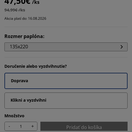
47,50€
/ks
94,99€ /ks
Akcia platí do: 16.08.2026
Rozmer paplóna
:
135x220
Doručenie alebo vyzdvihnutie?
Doprava
Klikni a vyzdvihni
Množstvo
-
+
Pridať do košíka