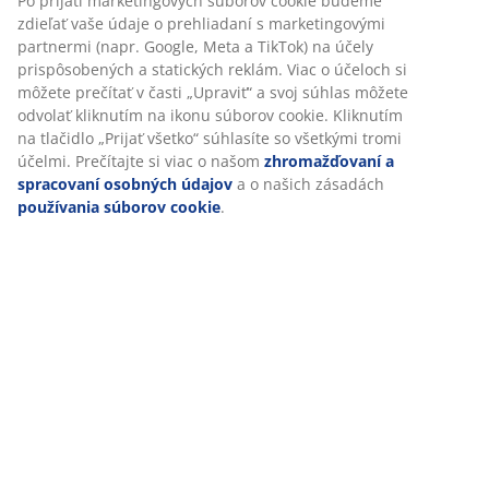
našej webovej stránky. Súbory cookie zhromažďujú
informácie o vás s cieľom zabezpečiť funkčnosť, štatistiky a
relevantný marketing.
Špecifikácie
Po prijatí marketingových súborov cookie budeme zdieľať
vaše údaje o prehliadaní s marketingovými partnermi
(napr. Google, Meta a TikTok) na účely prispôsobených a
statických reklám. Viac o účeloch si môžete prečítať v časti
Hodnotenia
„Upraviť“ a svoj súhlas môžete odvolať kliknutím na ikonu
(
51
)
súborov cookie. Kliknutím na tlačidlo „Prijať všetko“
súhlasíte so všetkými tromi účelmi. Prečítajte si viac o
našom
zhromažďovaní a spracovaní osobných údajov
a o
našich zásadách
používania súborov cookie
.
Doprava