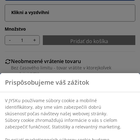
Klikni a vyzdvihni
Množstvo
-
+
Pridať do košíka
Neobmezené vrátenie tovaru
Bez časového limitu - tovar vrátite v ktorejkoľvek
predajni JYSK
Garancia ceny
30-dňová garancia ceny na všetky výrobky
Flexibilné možnosti doručenia
Rýchle a jednoduché doručenie podľa vášho výberu
SKU: 1627701