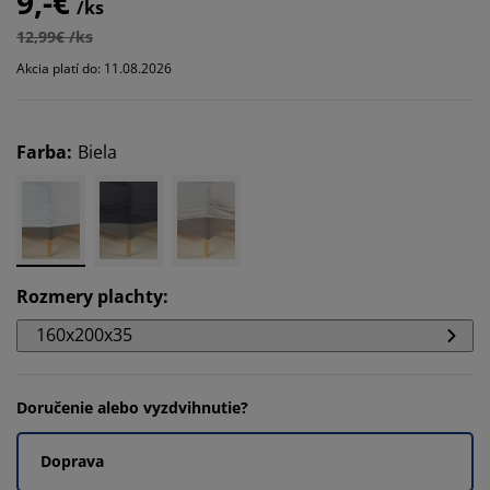
9,-€
/ks
12,99€ /ks
Akcia platí do: 11.08.2026
Farba
:
Biela
Rozmery plachty
:
160x200x35
Doručenie alebo vyzdvihnutie?
Doprava