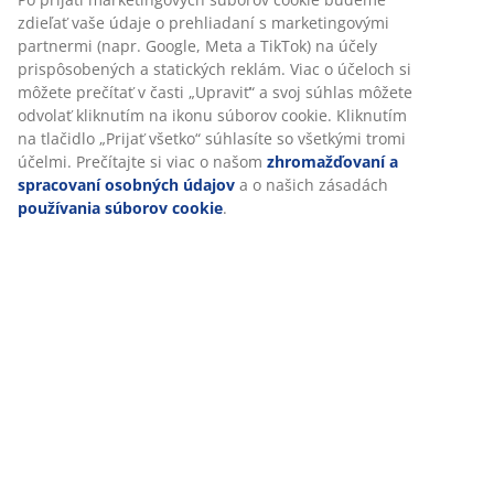
Špecifikácie
Hodnotenia
(
177
)
Doprava