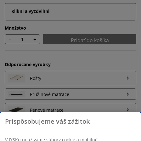
Klikni a vyzdvihni
Množstvo
-
+
Pridať do košíka
Odporúčané výrobky
Rošty
Pružinové matrace
Penové matrace
Neobmezené vrátenie tovaru