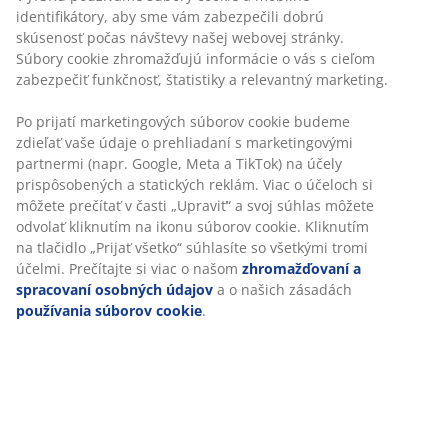
Bez časového limitu - tovar vrátite v ktorejkoľvek
predajni JYSK
Garancia ceny
30-dňová garancia ceny na všetky výrobky
Flexibilné možnosti doručenia
Rýchle a jednoduché doručenie podľa vášho výberu
Masívne drevo a dubová dyha. Vhodný pre všetky typy
matracov 180x200 cm. Bez roštov a matracov. Š184 x
D216 x V80 cm
SKU: 3650173
Návod na montáž