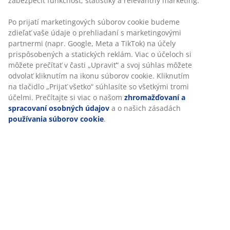
zabezpečiť funkčnosť, štatistiky a relevantný marketing.
Po prijatí marketingových súborov cookie budeme
zdieľať vaše údaje o prehliadaní s marketingovými
partnermi (napr. Google, Meta a TikTok) na účely
prispôsobených a statických reklám. Viac o účeloch si
Starostlivosť a údržba paplónov a vankúšov
môžete prečítať v časti „Upraviť“ a svoj súhlas môžete
odvolať kliknutím na ikonu súborov cookie. Kliknutím
Ako dlho vydržia paplóny a vankúše, závisí od ich kvality
na tlačidlo „Prijať všetko“ súhlasíte so všetkými tromi
a našej dobrej starostlivosti. Zhromaždili sme pár
účelmi. Prečítajte si viac o našom
zhromažďovaní a
jednoduchých rád, ako sa najlepšie starať o paplóny a
spracovaní osobných údajov
a o našich zásadách
vankúše, aby vydržali roky.
používania súborov cookie
.
Čítať ďalej