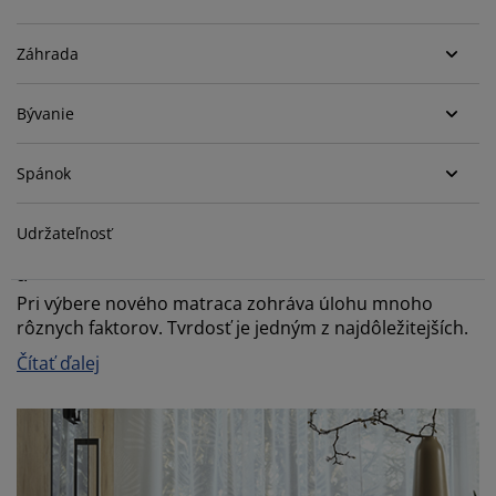
držba nábytku
onkajšie osvetlenie
lachty
osteľové rámy
svetlenie
Záhrada
emping
atníkové skrine
áľandy s úložným priestorom
omácnosť
Bývanie
ábytok do spálne
ošty
etská izba
etské matrace
ranie
Spánok
etské postele
Udržateľnosť
Mal by byť váš matrac mäkký, stredne tvrdý
alebo tvrdý?
Pri výbere nového matraca zohráva úlohu mnoho
rôznych faktorov. Tvrdosť je jedným z najdôležitejších.
Čítať ďalej