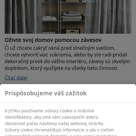
Oživte svoj domov pomocou závesov
Či už chcete zakryť okná pred slnečným svetlom,
chcete vytvoriť viac súkromia, alebo by ste radi pridali
dekoračný prvok do vášho interiéru, závesy sú skvelým
doplnkom, ktorý využijete na všetky tieto činnosti.
Čítať ďalej
Prispôsobujeme váš zážitok
V JYSKu používame súbory cookie a mobilné
identifikátory, aby sme vám zabezpečili dobrú
skúsenosť počas návštevy našej webovej stránky.
Súbory cookie zhromažďujú informácie o vás s cieľom