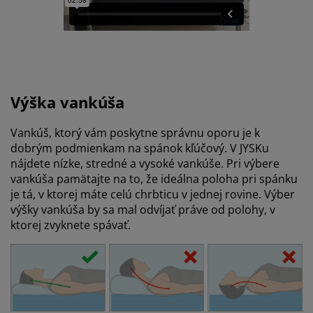
Výška vankúša
Vankúš, ktorý vám poskytne správnu oporu je k
dobrým podmienkam na spánok kľúčový. V JYSKu
nájdete nízke, stredné a vysoké vankúše. Pri výbere
vankúša pamätajte na to, že ideálna poloha pri spánku
je tá, v ktorej máte celú chrbticu v jednej rovine. Výber
výšky vankúša by sa mal odvíjať práve od polohy, v
ktorej zvyknete spávať.