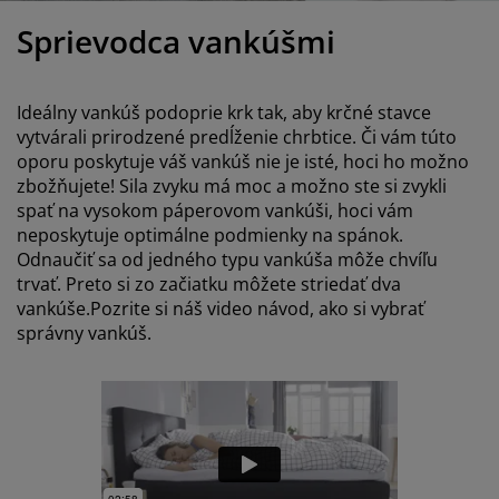
držba nábytku
onkajšie osvetlenie
lachty
osteľové rámy
svetlenie
Sprievodca vankúšmi
emping
atníkové skrine
áľandy s úložným priestorom
omácnosť
Ideálny vankúš podoprie krk tak, aby krčné stavce
ábytok do spálne
ošty
etská izba
vytvárali prirodzené predĺženie chrbtice. Či vám túto
oporu poskytuje váš vankúš nie je isté, hoci ho možno
etské matrace
ranie
zbožňujete! Sila zvyku má moc a možno ste si zvykli
spať na vysokom páperovom vankúši, hoci vám
etské postele
neposkytuje optimálne podmienky na spánok.
Odnaučiť sa od jedného typu vankúša môže chvíľu
trvať. Preto si zo začiatku môžete striedať dva
vankúše.Pozrite si náš video návod, ako si vybrať
správny vankúš.