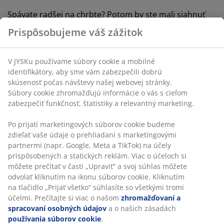
Spávate radšej na chrbte? Potom by ste mali siahnuť
po nízkom vankúši, ktorý poskytne optimálnu oporu
Prispôsobujeme váš zážitok
krku. Na tento účel sú vhodné ergonomické vankúše z
peny alebo latexu.
V JYSKu používame súbory cookie a mobilné
identifikátory, aby sme vám zabezpečili dobrú
Brucho
skúsenosť počas návštevy našej webovej stránky.
Súbory cookie zhromažďujú informácie o vás s cieľom
Ak najradšej spíte na bruchu, hneď na zažiatok vám
zabezpečiť funkčnosť, štatistiky a relevantný marketing.
poradíme, aby ste skúsili spať na boku alebo na chrbte.
Keď spíte na bruchu, krk sa vám neprirodzene ohýba.
Po prijatí marketingových súborov cookie budeme
Ak si nedokážete predstaviť spať inak ako na bruchu,
zdieľať vaše údaje o prehliadaní s marketingovými
mali by ste mať čo najjemnejší a najtenší vankúš, zníži
partnermi (napr. Google, Meta a TikTok) na účely
sa tak neprirodzené ohýbanie krku.
prispôsobených a statických reklám. Viac o účeloch si
môžete prečítať v časti „Upraviť“ a svoj súhlas môžete
Náplň vankúša
odvolať kliknutím na ikonu súborov cookie. Kliknutím
na tlačidlo „Prijať všetko“ súhlasíte so všetkými tromi
Môžete si vybrať z 3 rôznych typov náplní:
účelmi. Prečítajte si viac o našom
zhromažďovaní a
spracovaní osobných údajov
a o našich zásadách
používania súborov cookie
.
Prírodná náplň