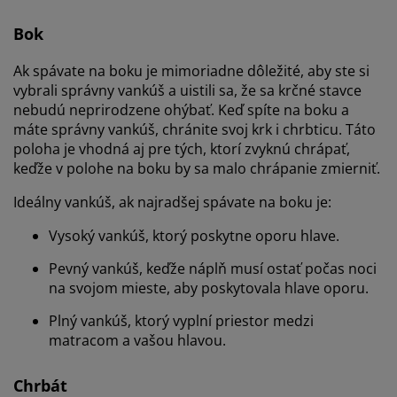
Bok
Ak spávate na boku je mimoriadne dôležité, aby ste si
vybrali správny vankúš a uistili sa, že sa krčné stavce
nebudú neprirodzene ohýbať. Keď spíte na boku a
máte správny vankúš, chránite svoj krk i chrbticu. Táto
poloha je vhodná aj pre tých, ktorí zvyknú chrápať,
keďže v polohe na boku by sa malo chrápanie zmierniť.
Ideálny vankúš, ak najradšej spávate na boku je:
Vysoký vankúš, ktorý poskytne oporu hlave.
Pevný vankúš, keďže náplň musí ostať počas noci
na svojom mieste, aby poskytovala hlave oporu.
Plný vankúš, ktorý vyplní priestor medzi
matracom a vašou hlavou.
Chrbát